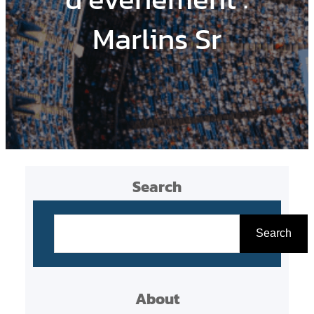
Marlins Sr
Search
R
e
Search
c
h
About
e