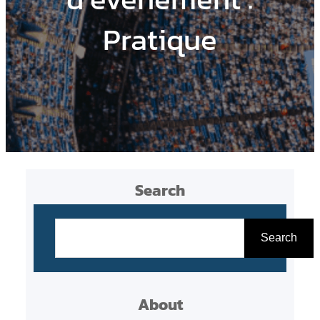
Pratique
Search
R
e
Search
c
h
About
e