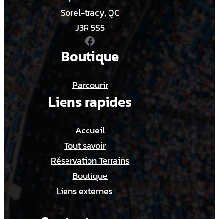
n
Sorel-tracy, QC
i
J3R 5S5
Facebook
e
Boutique
r
s
Parcourir
1
Liens rapides
3
U
Accueil
A
Tout savoir
Réservation Terrains
Boutique
Liens externes