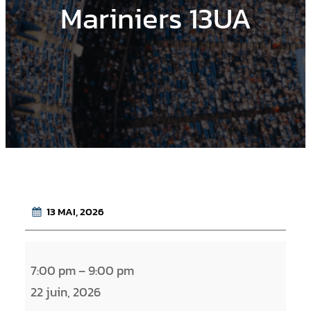
Mariniers 13UA
13 MAI, 2026
A
7:00 pm
–
9:00 pm
m
22 juin, 2026
b