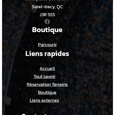
U
Sorel-tracy, QC
–
J3R 5S5
Facebook
A
Boutique
A
Parcourir
Liens rapides
Accueil
Tout savoir
Réservation Terrains
Boutique
Liens externes