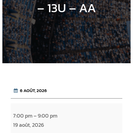
– 13U – AA
6 AOÛT, 2026
G
7:00 pm
–
9:00 pm
U
19 août, 2026
E