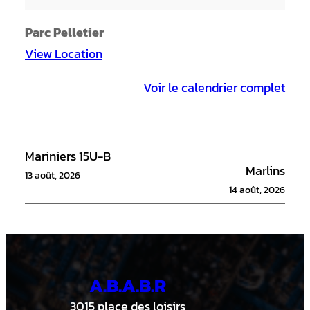
F
o
Parc Pelletier
r
View Location
g
Voir le calendrier complet
e
s
Mariniers 15U-B
Marlins
13 août, 2026
14 août, 2026
A.B.A.B.R
3015 place des loisirs