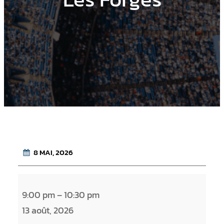
8 MAI, 2026
L
9:00 pm
–
10:30 pm
e
13 août, 2026
s