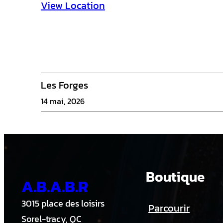
i
View Location
e
r
s
1
Les Forges
3
14 mai, 2026
U
-
A
Boutique
A.B.A.B.R
3015 place des loisirs
Parcourir
Sorel-tracy, QC