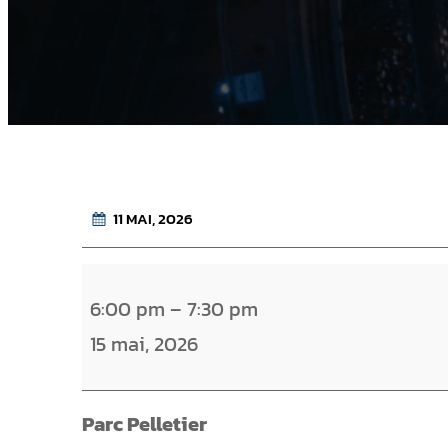
11 MAI, 2026
M
6:00 pm
–
7:30 pm
a
15 mai, 2026
r
i
n
Parc Pelletier