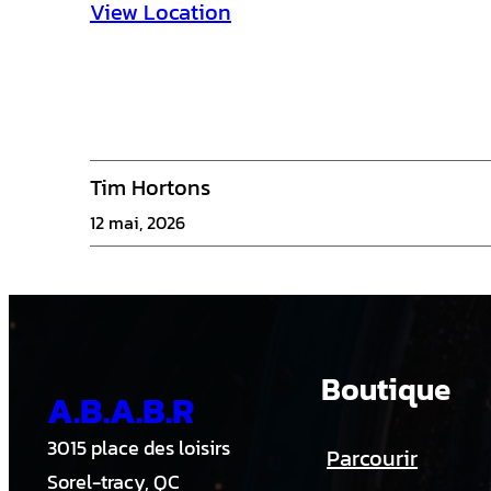
i
View Location
e
r
s
1
Tim Hortons
3
12 mai, 2026
U
-
A
Boutique
A.B.A.B.R
3015 place des loisirs
Parcourir
Sorel-tracy, QC