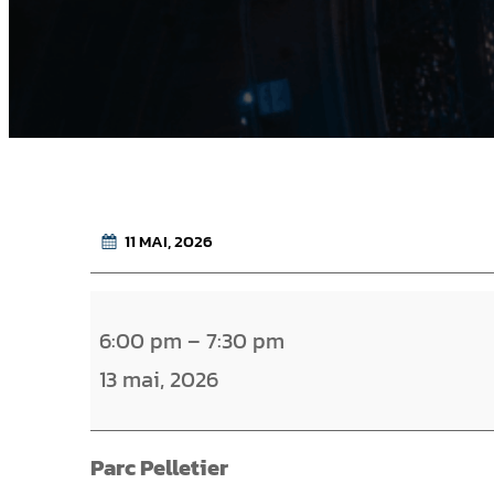
11 MAI, 2026
M
6:00 pm
–
7:30 pm
a
13 mai, 2026
r
i
n
Parc Pelletier