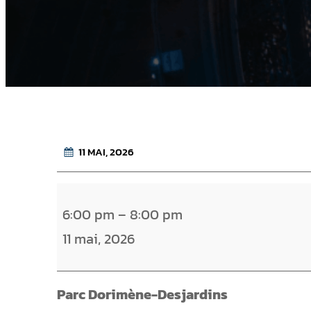
11 MAI, 2026
M
6:00 pm
–
8:00 pm
a
11 mai, 2026
r
i
n
Parc Dorimène-Desjardins