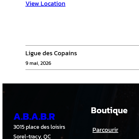
i
View Location
e
r
s
1
Ligue des Copains
3
9 mai, 2026
U
-
B
Boutique
A.B.A.B.R
3015 place des loisirs
Parcourir
Sorel-tracy, QC