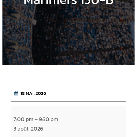
18 MAI, 2026
M
7:00 pm
–
9:30 pm
a
3 août, 2026
r