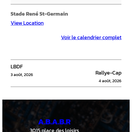
i
n
Stade René St-Germain
i
View Location
e
Voir le calendrier complet
r
s
1
5
LBDF
Rallye-Cap
U
3 août, 2026
4 août, 2026
-
B
A.B.A.B.R
3015 place des loisirs