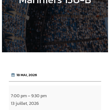
18 MAI, 2026
M
7:00 pm
–
9:30 pm
a
13 juillet, 2026
r