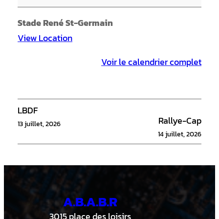
i
n
Stade René St-Germain
i
View Location
e
Voir le calendrier complet
r
s
1
5
LBDF
Rallye-Cap
U
13 juillet, 2026
14 juillet, 2026
-
B
A.B.A.B.R
3015 place des loisirs