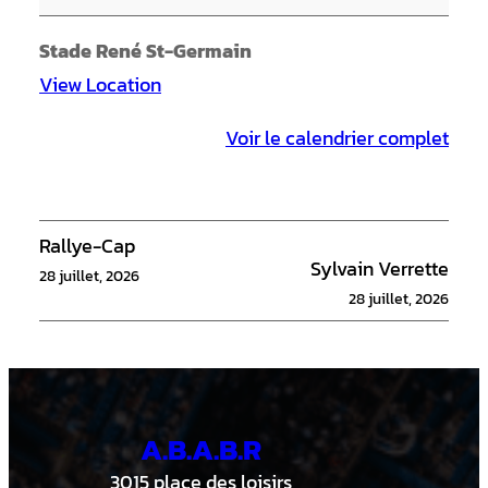
i
n
Stade René St-Germain
i
View Location
e
Voir le calendrier complet
r
s
1
5
Rallye-Cap
Sylvain Verrette
U
28 juillet, 2026
28 juillet, 2026
-
B
A.B.A.B.R
3015 place des loisirs