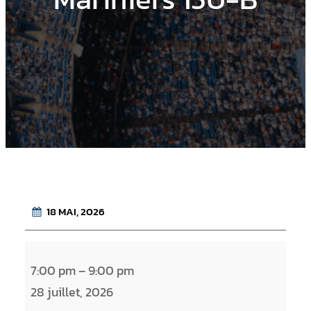
18 MAI, 2026
M
7:00 pm
–
9:00 pm
a
28 juillet, 2026
r