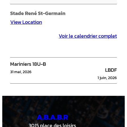
l
y
Stade René St-Germain
e
View Location
-
Voir le calendrier complet
C
a
p
Mariniers 18U-B
LBDF
31 mai, 2026
1 juin, 2026
A.B.A.B.R
3015 place des loisirs