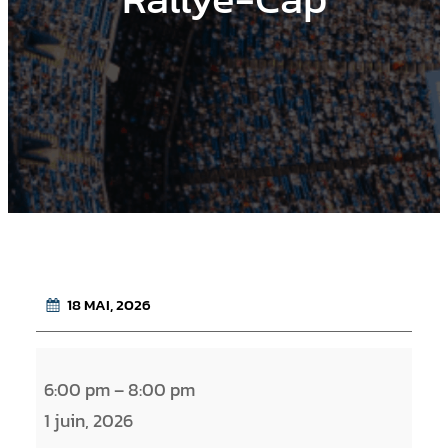
18 MAI, 2026
R
6:00 pm
–
8:00 pm
a
1 juin, 2026
l