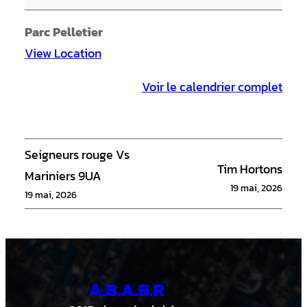
v
a
Parc Pelletier
i
View Location
n
Voir le calendrier complet
V
e
r
r
Seigneurs rouge Vs
Tim Hortons
e
Mariniers 9UA
19 mai, 2026
t
19 mai, 2026
t
e
A.B.A.B.R