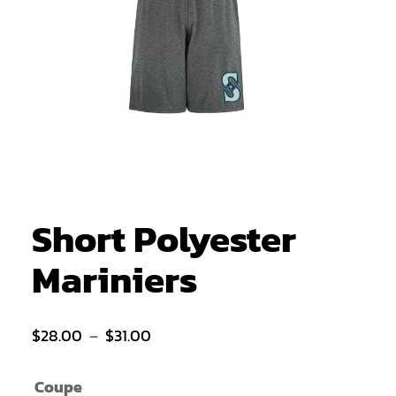
Short Polyester
Mariniers
Plage
$
28.00
–
$
31.00
de
Coupe
prix :