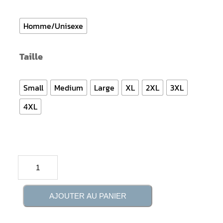
$28.00
Homme/Unisexe
à
$31.00
Taille
Small
Medium
Large
XL
2XL
3XL
4XL
quantité
de
Short
AJOUTER AU PANIER
Polyester