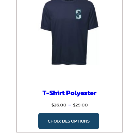
T-Shirt Polyester
Plage
$
26.00
–
$
29.00
de
Ce
prix :
CHOIX DES OPTIONS
produit
$26.00
a
à