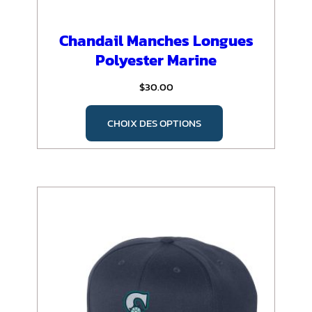
Chandail Manches Longues
Polyester Marine
$
30.00
Ce
CHOIX DES OPTIONS
produit
a
plusieurs
variations.
Les
options
peuvent
être
choisies