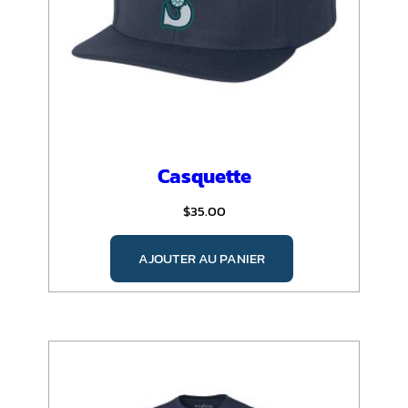
sur
la
page
du
produit
Casquette
$
35.00
AJOUTER AU PANIER