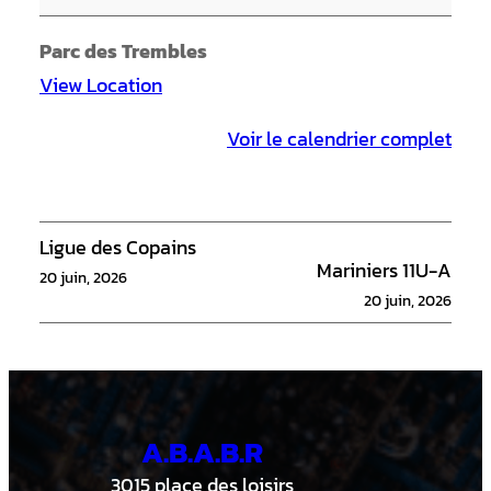
e
S
Parc des Trembles
o
View Location
x
Voir le calendrier complet
V
s
M
a
Ligue des Copains
Mariniers 11U-A
r
20 juin, 2026
20 juin, 2026
i
n
i
e
A.B.A.B.R
r
s
3015 place des loisirs