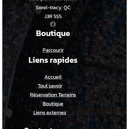
9
Sorel-tracy, QC
U
J3R 5S5
Facebook
A
Boutique
Parcourir
Liens rapides
Accueil
Tout savoir
Réservation Terrains
Boutique
Liens externes