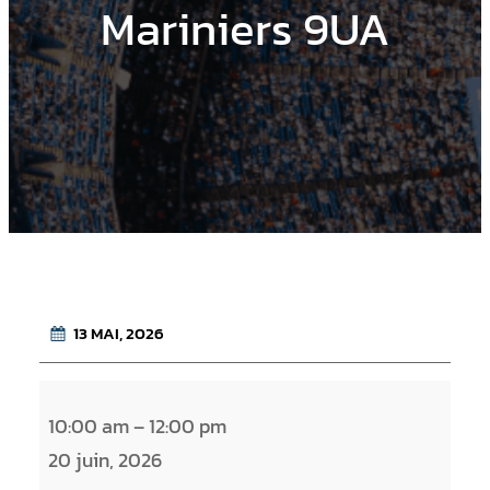
Mariniers 9UA
13 MAI, 2026
B
10:00 am
–
12:00 pm
l
20 juin, 2026
u