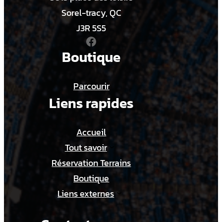
U
Sorel-tracy, QC
A
J3R 5S5
Facebook
Boutique
Parcourir
Liens rapides
Accueil
Tout savoir
Réservation Terrains
Boutique
Liens externes