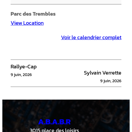
v
e
Parc des Trembles
s
View Location
V
Voir le calendrier complet
s
M
a
r
Rallye-Cap
Sylvain Verrette
i
9 juin, 2026
9 juin, 2026
n
i
e
r
A.B.A.B.R
s
9
3015 place des loisirs