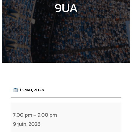
9UA
13 MAI, 2026
B
7:00 pm
–
9:00 pm
r
9 juin, 2026
a