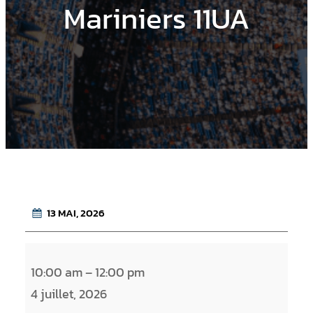
Mariniers 11UA
13 MAI, 2026
L
10:00 am
–
12:00 pm
e
4 juillet, 2026
s