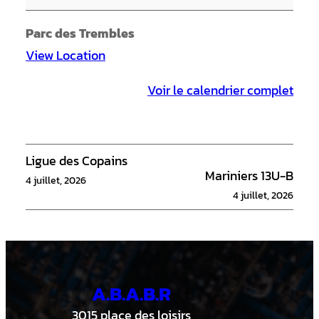
g
a
Parc des Trembles
u
View Location
l
Voir le calendrier complet
o
i
s
V
Ligue des Copains
Mariniers 13U-B
s
4 juillet, 2026
4 juillet, 2026
M
a
r
i
A.B.A.B.R
n
i
3015 place des loisirs