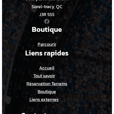
e
Sorel-tracy, QC
r
J3R 5S5
Facebook
s
Boutique
1
1
Parcourir
U
Liens rapides
A
Accueil
Tout savoir
Réservation Terrains
Boutique
Liens externes