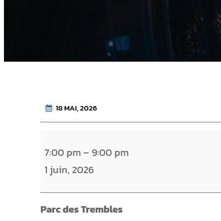
18 MAI, 2026
M
7:00 pm
–
9:00 pm
a
1 juin, 2026
r
i
n
Parc des Trembles