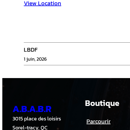
i
View Location
e
r
s
1
LBDF
1
1 juin, 2026
U
-
B
Boutique
A.B.A.B.R
3015 place des loisirs
Parcourir
Sorel-tracy, QC