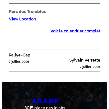
i
n
Parc des Trembles
i
View Location
e
Voir le calendrier complet
r
s
1
1
Rallye-Cap
Sylvain Verrette
U
7 juillet, 2026
7 juillet, 2026
-
B
A.B.A.B.R
3015 place des loisirs