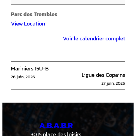
i
n
Parc des Trembles
i
View Location
e
Voir le calendrier complet
r
s
N
o
Mariniers 15U-B
Ligue des Copains
i
26 juin, 2026
27 juin, 2026
r
s
9
U
A.B.A.B.R
-
B
3015 place des loisirs