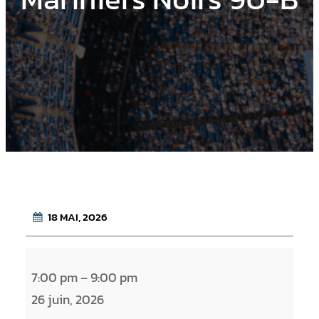
18 MAI, 2026
M
7:00 pm
–
9:00 pm
a
26 juin, 2026
r