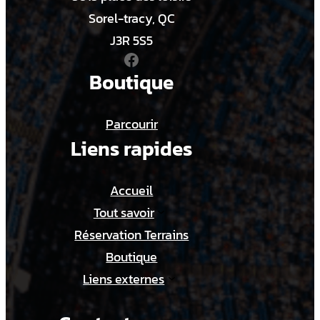
1
Sorel-tracy, QC
U
J3R 5S5
Facebook
A
Boutique
Parcourir
Liens rapides
Accueil
Tout savoir
Réservation Terrains
Boutique
Liens externes