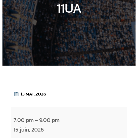
11UA
13 MAI, 2026
R
7:00 pm
–
9:00 pm
e
15 juin, 2026
d