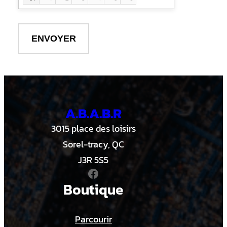
18:00
12:30
18:30
13:00
19:00
13:30
19:30
14:00
20:00
14:30
20:30
15:00
21:00
15:30
21:30
16:00
A.B.A.B.R
16:30
17:00
3015 place des loisirs
17:30
Sorel-tracy, QC
18:00
J3R 5S5
18:30
Facebook
19:00
Boutique
19:30
20:00
20:30
Parcourir
21:00