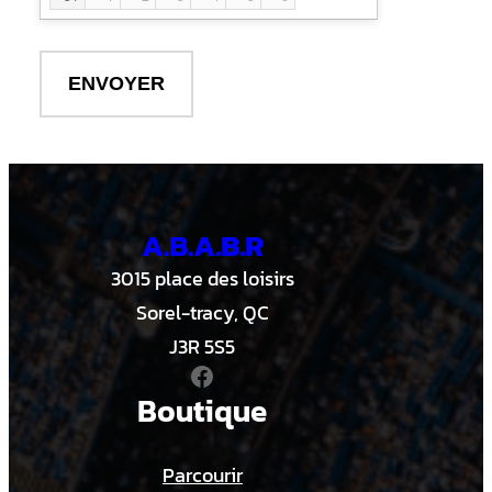
18:00
12:30
18:30
13:00
19:00
13:30
19:30
14:00
20:00
14:30
20:30
15:00
21:00
15:30
21:30
16:00
A.B.A.B.R
16:30
17:00
3015 place des loisirs
17:30
Sorel-tracy, QC
18:00
J3R 5S5
18:30
Facebook
19:00
Boutique
19:30
20:00
20:30
Parcourir
21:00